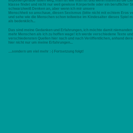
Imponiergehabe fallen weg, man ist wie man ist und wenn man/frau die Lie
klasse findet und nicht nur weil gewisse Körperteile oder ein beruflicher Stat
schwarz/weiß Denken an, aber wenn ich mir unsere
Menschheit so anschaue, diesen Sexismus (bitte nicht mit echtem Eros v
und sehe wie die Menschen schon teilweise im Kindesalter dieses Spiel m
als bedenklich...
Das sind meine Gedanken und Erfahrungen, ich möchte damit niemanden zu
mehr Menschen als ich zu hoffen wage! Ich werde verschiedene Texte un
verschiedensten Quellen hier nach und nach Veröffentlichen, anhand dere
hier nicht nur um meine Erfahrungen...
....sondern um viel mehr :-) Fortsetzung folgt!