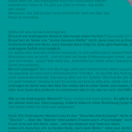
Heute weiß ich, das Androgynie nicht der Endzustand meines
eigentlichen Seins ist. Es geht um Zwei in einem - das Dritte-
den neuen
Menschen. Die Zeit ist aber noch nicht reif für mich um über das
Neue zu schreiben.
Bleibe ich also bei dem Androgynen.
Braucht ein androgyner Mensch überhaupt einen Partner?
Das wurde ich of
Brauchen im Sinne von "meine bessere Hälfte" nicht, denn man ist ja Eines 
Sehnsucht gibt und diese auch absolut berechtigt ist. Eine gleichwertige, 
androgyne Gefühl erst möglich.
Ich denke man wird den Anderen erkennen, in sich selbst und in seinem Partn
Menschen nicht so leicht... und oft habe ich herbe Enttäuschungen erlebt...
wird sich finden...wann? Wer weiß das. Jedenfalls hat Jede/r einen Seelenp
Einen besonderen).
Bin ich androgyn?
Wer sich die Frage
stellt wird vielleicht eine Weile brau
mir passierte es beim lesen alchemistischer Schriften...da tauchte das Androgy
dann vorerst abschreckte. Das war ja aber nur ein Symbol. Mich hat die (Be-)
ich wohl Seelisch
-Geistig
so bin! Es wurde auf einmal alles klar, setzte sic
androgyn ist wenn man den Mut hat selbst tief in seine Seele zuschauen..
aber man kann den anderen so annehmen wie er ist, das ist sehr viel Hilfe
Wie ist ein Androgyner Mensch?
Ganz normal und doch anders.
Es gibt in
die alleine sind aus Überzeugung, Andere leben in einer Beziehung (egal o
Und sicher habe ich noch was vergessen...
Fazit: Ein Androgyner Mensch macht den "Geschlechterk(r)ampf" nicht mit
"Macker"... über die "Männer sind anders Frauen auch -Psychologie" ist m
Kram echt auf den Nerv- aber ...tief durchatmen und Toleranz üben,
wobei ich manches ehr zu heulen finde, nach dem Motto " alles was nicht n