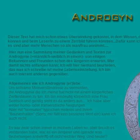
Dieser Text hat mich schon etwas Überwindung gekostet, in dem Wissen, 
können und beim Leser/in zu einem Zerrbild führen könnten...Dafür kann ic
es sind aber mehr Menschen so als man/frau annimmt....
Hier nun eine Sammlung meiner Gedanken und Texten zur
Androgynie (=männlich-weiblich in einem)- von einigen
Bekannten und Freunden schon des längeren erwartet. Wer
damit nichts anfangen kann: Ich will hier niemand beurteilen,
das was ich schreibe ist meine Lebenseinstellung. Ich bin
auch tolerant anderen gegenüber.
Allgemeines wie ich Androgynie (er)lebe:
Um seltsame Missverständnisse zu vermeiden,
die Androgynie die ich meine hat nicht mit einem körperlichen
Zwitterdasein zu tun. Ich bin eindeutig körperlich eine Frau.
Seelisch und geistig sieht es da anders aus.... Ich habe aber
weder homo- oder transerotische Neigungen.
Aber mit "normalen" typischen Heteros und ihrem
"Balzverhalten" (Sorry, mir fällt kein besseres Wort ein) kann ich
auch nicht.
Es war zwar schon immer in meinem Leben so, aber bis ich es
verstanden habe, war es ein längerer und (gerade was
Beziehungen anbetrifft) oft nicht leichter Weg. Und heute!?