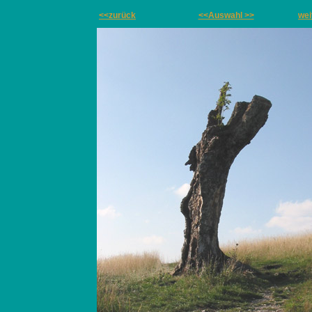
<<zurück
<<Auswahl >>
wei