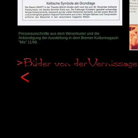
Presseausschnitte aus dem Weserkurier und die
Ankündigung der Ausstellung in dem Bremer Kulturmagazin
"Mix" 11/98.