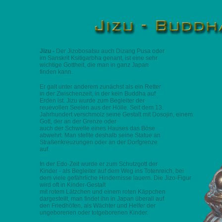
Jizu -
Der Jizobosatsu auch Dizang Pusa oder
im Sanskrit Ksitigarbha genant, ist eine sehr
wichtige Gottheit, die man in ganz Japan
finden kann.
Er galt unter anderem zunächst als ein Retter
in der Zwischenzeit, in der kein Buddha auf
Erden ist. Jizu wurde zum Begleiter der
reuevollen Seelen aus der Hölle. Seit dem 13.
Jahrhundert verschmolz seine Gestalt mit Dosojin, einem
Gott, der an der Grenze oder
auch der Schwelle eines Hauses das Böse
abwehrt. Man stellte deshalb seine Statue an
Straßenkreuzungen oder an der Dorfgrenze
auf.
In der Edo-Zeit wurde er zum Schutzgott der
Kinder - als Begleiter auf dem Weg ins Totenreich, bei
dem viele gefährliche Hindernisse lauern. Die Jizo-Figur
wird oft in Kinder-Gestalt
mit rotem Lätzchen und einem roten Käppchen
dargestellt, man findet ihn in Japan überall auf
den Friedhöfen, als Wächter und Helfer der
ungeborenen oder totgeborenen Kinder.