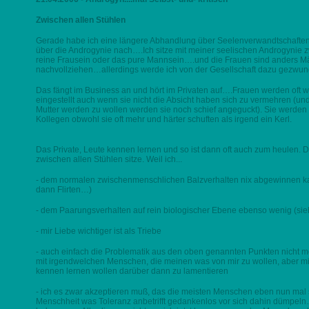
Zwischen allen Stühlen
Gerade habe ich eine längere Abhandlung über Seelenverwandtschaften
über die Androgynie nach….Ich sitze mit meiner seelischen Androgynie
reine Frausein oder das pure Mannsein….und die Frauen sind anders Mä
nachvollziehen…allerdings werde ich von der Gesellschaft dazu gezwun
Das fängt im Business an und hört im Privaten auf….Frauen werden oft 
eingestellt auch wenn sie nicht die Absicht haben sich zu vermehren (un
Mutter werden zu wollen werden sie noch schief angeguckt). Sie werden 
Kollegen obwohl sie oft mehr und härter schuften als irgend ein Kerl.
Das Private, Leute kennen lernen und so ist dann oft auch zum heulen. Da
zwischen allen Stühlen sitze. Weil ich...
- dem normalen zwischenmenschlichen Balzverhalten nix abgewinnen kann
dann Flirten…)
- dem Paarungsverhalten auf rein biologischer Ebene ebenso wenig (si
- mir Liebe wichtiger ist als Triebe
- auch einfach die Problematik aus den oben genannten Punkten nicht me
mit irgendwelchen Menschen, die meinen was von mir zu wollen, aber mic
kennen lernen wollen darüber dann zu lamentieren
- ich es zwar akzeptieren muß, das die meisten Menschen eben nun mal s
Menschheit was Toleranz anbetrifft gedankenlos vor sich dahin dümpeln