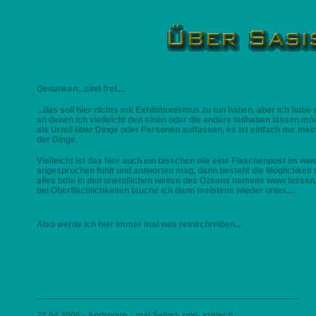
Gedanken...sind frei....
...das soll hier nichts mit Exhibitionismus zu tun haben, aber ich hab
an denen ich vielleicht den einen oder die andere teilhaben lassen möc
als Urteil über Dinge oder Personen auffassen, es ist einfach nur me
der Dinge.
Vielleicht ist das hier auch ein bisschen wie eine Flaschenpost im w
angesprochen fühlt und antworten mag, dann besteht die Möglichkeit 
alles bitte in den unendlichen weiten des Ozeans namens www lassen. 
bei Oberflächlichkeiten tauche ich dann meistens wieder unter....
Also werde ich hier immer mal was reinschreiben...
_____________________________________________________
21.04.2006 - Androgyn....mal Selbst- und- kritisch