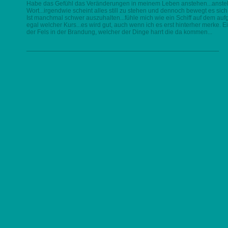
Habe das Gefühl das Veränderungen in meinem Leben anstehen...anstehe
Wort...irgendwie scheint alles still zu stehen und dennoch bewegt es sich
Ist manchmal schwer auszuhalten...fühle mich wie ein Schiff auf dem auf
egal welcher Kurs...es wird gut, auch wenn ich es erst hinterher merke. Ein 
der Fels in der Brandung, welcher der Dinge harrt die da kommen...
______________________________________________________