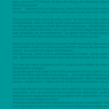
geht...was dann??? Oft habe ich dann den Drang, den Gedanken „Dies
MUSS) ich kennen
lernen “...Eigentlich soll das heißen das „meine Seele ist mit Deiner ver
am Anfang noch nicht (das heißt die Seele weiß es, das Ego nicht unbedi
Dann kommt für mich schon die erste „Hürde“ den Menschen anzuspreche
zurückhaltend)...oder zu warten bis ich angesprochen werde (dazu bin ic
die Gelegenheit warten und den Menschen ansprechen...oft geht dann all
sich relativ schnell ( kann aber auch unter Umständen länger dauern) Es 
aber Strukturen, die sich wiederholen....So weisen meine Seelenverwan
auf, die mit meiner Grundlebenshaltung in Übereinstimmung sind.
Bislang habe ich hauptsächlich weibliche Seelenverwandte „Seelenschw
verschiedene Grade von Seelenverwandtschaft. Und was die Seelenver
angeht...das ist mir noch etwas ein Mysterium...
Klar gibt es die...sicher auch in unterschiedlichen Graden...und ich wei
gibt...wahrscheinlich erfordert das eben eine gewisse Reife bis man di
Das sind hier meine Gedanken und für Jemand andres mögen die Merkm
etwas anders aussehen...
Ich glaube auch nicht, dass echte Seelenverwandtschaft mit „Karma“ zu erk
Karmische Bindungen sind etwas anderes... (oft ist das aber schwer zu u
Da ich der Lehre vom Karma etwas kritisch gegenüber stehe ( aufgrund 
diverser „Geistesblitze“), erkläre ich mir Seelenverwandtschaft in etwa so
D
er wahre Mensch war vollkommen und unsterblich. Dann kam der Fall
Lebensfeld...(über die Gründe für den Fall kann man spekulieren...es 
Vollkommenen abgewichen sind in dem Wahn noch „vollkommener“ zu wer
liest man in den heiligen Schriften)
Seelenverwandtschaft ist eine Korrespondenz von den vollkommenen/uns
noch latent gibt und die durch Anteilnahme am Allbewußtsein wieder frei