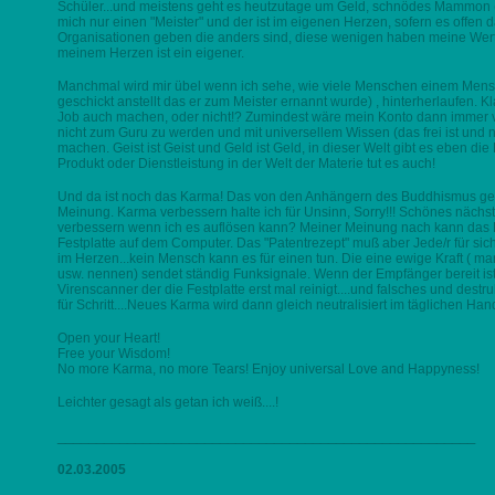
Schüler...und meistens geht es heutzutage um Geld, schnödes Mammon (was
mich nur einen "Meister" und der ist im eigenen Herzen, sofern es offen d
Organisationen geben die anders sind, diese wenigen haben meine Wert
meinem Herzen ist ein eigener.
Manchmal wird mir übel wenn ich sehe, wie viele Menschen einem Mensch
geschickt anstellt das er zum Meister ernannt wurde) , hinterherlaufen. 
Job auch machen, oder nicht!? Zumindest wäre mein Konto dann immer voll
nicht zum Guru zu werden und mit universellem Wissen (das frei ist und
machen. Geist ist Geist und Geld ist Geld, in dieser Welt gibt es eben die 
Produkt oder Dienstleistung in der Welt der Materie tut es auch!
Und da ist noch das Karma! Das von den Anhängern des Buddhismus gef
Meinung. Karma verbessern halte ich für Unsinn, Sorry!!! Schönes nächs
verbessern wenn ich es auflösen kann? Meiner Meinung nach kann das 
Festplatte auf dem Computer. Das "Patentrezept" muß aber Jede/r für sich
im Herzen...kein Mensch kann es für einen tun. Die eine ewige Kraft ( ma
usw. nennen) sendet ständig Funksignale. Wenn der Empfänger bereit ist, lä
Virenscanner der die Festplatte erst mal reinigt....und falsches und destruk
für Schritt....Neues Karma wird dann gleich neutralisiert im täglichen Ha
Open your Heart!
Free your Wisdom!
No more Karma, no more Tears! Enjoy universal Love and Happyness!
Leichter gesagt als getan ich weiß....!
______________________________________________________
02.03.2005