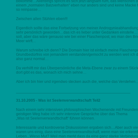
bekomme…Allerdings spricht es sich jetzt langsam rum, das Menschen die 
einem „normalen Balzverhalten“ eben nur anders sind und keine Macke 
so reinpasse…
Zwischen allen Stühlen eben!!!
Eigentlich sollte das eine Fortsetzung von meiner Androgynieabhandlung 
sehr persönlich geworden…das ich es lieber unter Gedanken einstelle….
soll, aber das wäre genauso wie bei einer Flaschenpost, wo man den Brief
Meer wirft…
Warum schreibe ich denn? Die Domain hier ist einfach meine Flaschenp
Grundbedürfnis von jemandem verstanden/gemocht zu werden weil ich die
also ganz normal…
Da verhilft mir das Überpersönliche die Meta-Ebene zwar zu einem Stück 
dort gibt es das, wonach ich mich sehne…
Aber ich bin hier und irgendwo stecken auch die, welche das Verstehen
_____________________________________________________
31.10.2005 - Was ist Seelenverwandtschaft Teil2
Nach einem sehr intensiven philosophischen Wochenende mit Freunde
geistigen Weg habe ich sehr intensive Gespräche über das Thema
„Was ist Seelenverwandtschaft“ führen können.
Interessante und kontroverse Diskussionen ergaben sich....Aber auch v
waren uns einig, dass eine Seelenverwandtschaft, wenn man sie erkennt
Leben...Wieso Mut? Weil man merkt dass da eine ganz starke Verbindung 