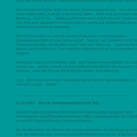
dass alle meine wenigen Seelenverwandten auf einem geistigen Weg si
Also müsste am Ende Jeder mit Jedem Seelenverwandt sein...Das stimmt
einen bestimmten „Auftrag“ miteinander haben...eben eine besondere Bin
Bindung....Erlöst? Ja......Bindung wird dann auch nicht mehr als Fessel emp
Das mag sehr paradox erscheinen und ich werde wie angekündigt demnä
Seelenverwandtschaft eingehen.
Der Punkt an dem wir uns mit unserer Diskussion nicht einig waren:
Seelenverwandtschaft und Partnerschaft...“Was so nah ist kommt nicht 
Seelenverwandten macht alles kaputt“ war eine Meinung.....Dem konnte d
absolut nicht zustimmen. Eine wirkliche Partnerschaft ist doch eigentlich
möglich....
Allerdings mag es nicht einfach sein...weil Seelenverwandtschaft nie nach 
einfach da....und da braucht es dann vielleicht die Zeit bis die äusseren
stimmen...oder die Zeit der Reife bis die Seelen sich erkennen....
Egal...Mut braucht es immer, ein Menschen an seiner Seele teilhaben zu
sind loht es sich ...immer.
_____________________________________________________
21.10.2005 - Was ist Seelenverwandtschaft Teil1
Gestern hatte ich mit einer Bekannten ein interessantes Gespräch über
Seelenpartnerschaft/Seelenverwandtschaften...interessant wie die Defini
es nur mit Ähnlichkeiten im Lebenslauf gleich....
Ich konnte bisher bei meinen drei Seelenschwestern im Werdegang nicht v
trotz der teilweise sehr unterschiedlichen Kulturkreise wo sie aufgewach