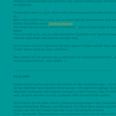
ähnliche Seelenqualität und ähnliche oder gleiche Erfahrungen mit Me
im allgemein.
Festgestellt habe ich auch, dass meine Seelenverwandtschaften bisher 
es...
Was nicht einfach war: Leider war in einem Fall der gemeinsame weg auf
frühen Tod meiner einen
Seelenschwester
.
Die Andre lebt auf einem anderen Kontinent.... Eine ist zwar relativ in m
selten...
Also ich weiß auch, das es unterschiedliche Qualitäten von Seelenverwan
manche sind enger und manche weniger eng....
Es ist immer noch ein Mysterium für mich aber ich bleibe auf der Spur u
“Texte“ etwas längeres dazu schreiben....
Was einfach ist: Ich scheine die zu erkennen die Seelenverwandt sind...
nicht ausgeschlossen...aber selten :-).
______________________________________________________
03.03.2005
Heute morgen geht es gerade mal wieder um die Veränderungen....ich f
mir am nächsten sind ziemlich unverstanden. Ich habe mich gefragt, ob n
Abschied verbunden sein müssen und kam zu dem Schluss, das es wohl 
sein, es kann vielmehr um das Loslassen alter Gewohnheiten gehen...
Auch mache ich mir über meinen philosophisch/geistigen Weg Gedanken.
vorgeschriebenen Ritualen und Übungen. Ein Ritual kann etwas wunder
heraus das sich die Ewigkeit gerade in die Zeit einsenkt entsteht.
Über "spirituelle" Organisationen nachzudenken lohnt sich für mich nicht 